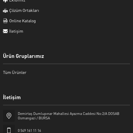
Çözüm Ortakları
Online Katalog
İletişim
Ürün Gruplarımız
Tüm Ürünler
İletişim
Enes KARÇAL
Demirtaş Dumlupınar Mahallesi Ayazma Caddesi No:2/A DOSAB
Osmangazi / BURSA
0 549 161 11 16